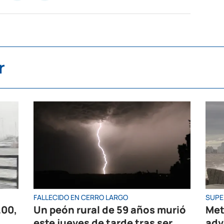
r
FALLECIDO EN CERRO LARGO
SUPE
.00,
Un peón rural de 59 años murió
Met
este jueves de tarde tras ser
adv