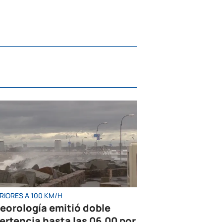
RIORES A 100 KM/H
eorología emitió doble
ertencia hasta las 06.00 por