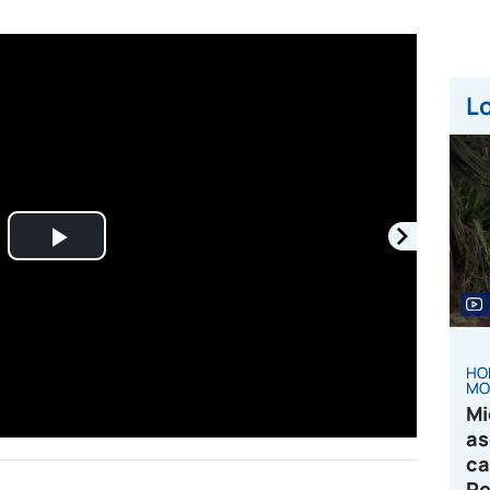
Lo
Play
Video
HO
MO
Mi
as
ca
Pe