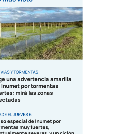
UVIAS Y TORMENTAS
ge una advertencia amarilla
 Inumet por tormentas
ertes: mirá las zonas
ectadas
SDE EL JUEVES 6
iso especial de Inumet por
rmentas muy fuertes,
ntualmente severas, y un ciclón