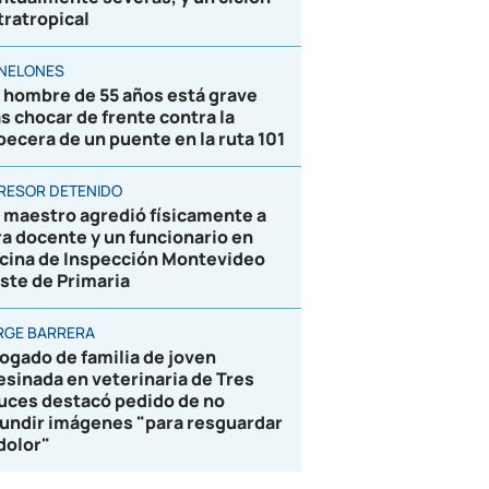
tratropical
NELONES
 hombre de 55 años está grave
as chocar de frente contra la
becera de un puente en la ruta 101
RESOR DETENIDO
 maestro agredió físicamente a
ra docente y un funcionario en
icina de Inspección Montevideo
ste de Primaria
RGE BARRERA
ogado de familia de joven
esinada en veterinaria de Tres
uces destacó pedido de no
fundir imágenes "para resguardar
 dolor"