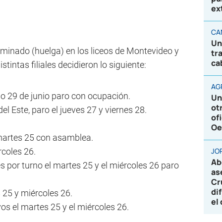
ex
CA
Un
rminado (huelga) en los liceos de Montevideo y
tr
ca
tintas filiales decidieron lo siguiente:
AG
ado 29 de junio paro con ocupación.
Un
ot
l Este, paro el jueves 27 y viernes 28.
of
Oe
 martes 25 con asamblea.
rcoles 26.
JO
Ab
es por turno el martes 25 y el miércoles 26 paro
as
Cr
di
25 y miércoles 26.
el
os el martes 25 y el miércoles 26.