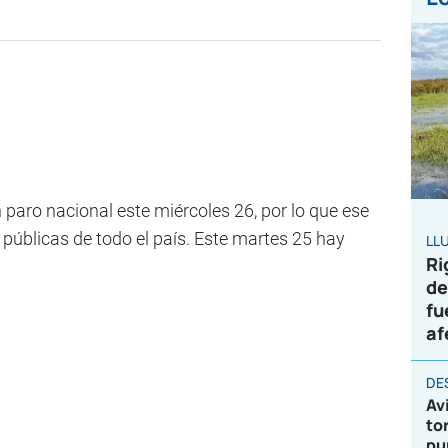
 paro nacional este miércoles 26, por lo que ese
 públicas de todo el país. Este martes 25 hay
LL
Ri
de
fu
af
DE
Av
to
pu