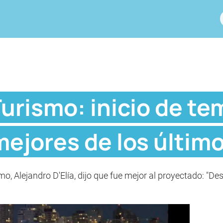
urismo: inicio de te
mejores de los últim
mo, Alejandro D'Elía, dijo que fue mejor al proyectado: "D