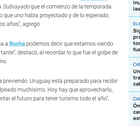
In
 a
Subrayado
que el comienzo de la temporada
la
o que uno había proyectado y de lo esperado.
os años”, agregó.
EL
Sig
pr
to
ia a
Rocha
podemos decir que estamos viendo
fu
ante”, destacó, al recordar lo que fue el golpe de
mo.
CA
Un
tr
a previendo. Uruguay está preparado para recibir
ca
olpeado muchísimo. Hoy hay que aprovecharlo,
ar el futuro para tener turismo todo el año”,
CA
Óm
ca
es