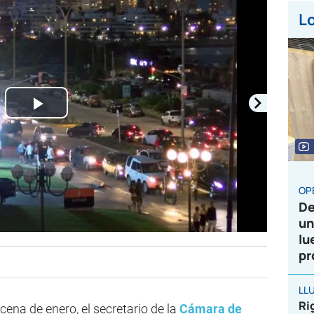
Lo
Play
Video
OP
De
un
lu
pr
LL
Ri
cena de enero, el secretario de la
Cámara de