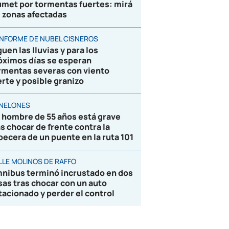
umet por tormentas fuertes: mirá
s zonas afectadas
 INFORME DE NUBEL CISNEROS
uen las lluvias y para los
óximos días se esperan
rmentas severas con viento
erte y posible granizo
NELONES
 hombre de 55 años está grave
as chocar de frente contra la
becera de un puente en la ruta 101
LLE MOLINOS DE RAFFO
nibus terminó incrustado en dos
sas tras chocar con un auto
tacionado y perder el control