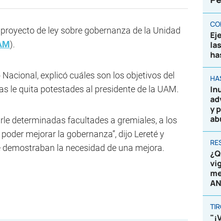
CO
 proyecto de ley sobre gobernanza de la Unidad
Ej
AM
).
la
ha
 Nacional, explicó cuáles son los objetivos del
HA
sas le quita potestades al presidente de la UAM.
In
ad
y 
ab
arle determinadas facultades a gremiales, a los
e poder mejorar la gobernanza”, dijo Lereté y
RE
ue demostraban la necesidad de una mejora.
¿Q
vi
me
AN
TI
"¡