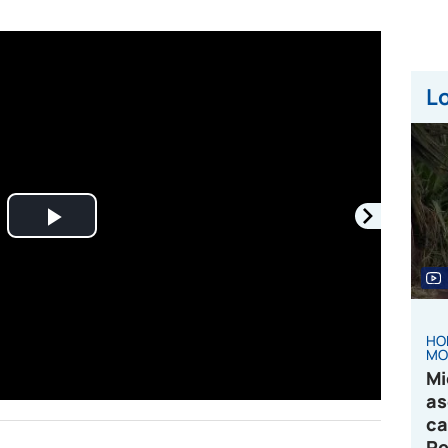
Lo
Play
Video
HO
MO
Mi
as
ca
Pe