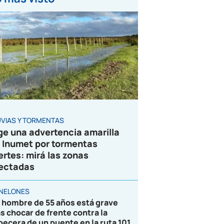
UVIAS Y TORMENTAS
ge una advertencia amarilla
 Inumet por tormentas
ertes: mirá las zonas
ectadas
NELONES
 hombre de 55 años está grave
as chocar de frente contra la
becera de un puente en la ruta 101