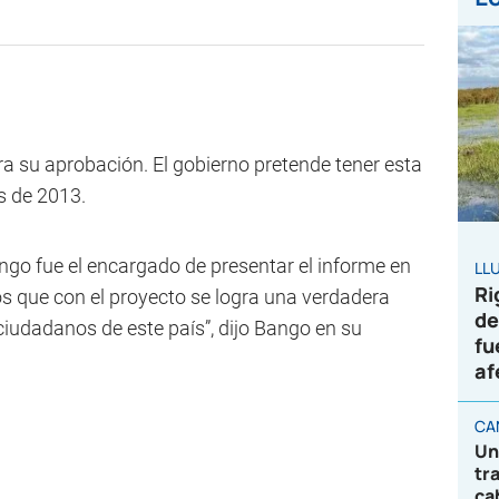
ra su aprobación. El gobierno pretende tener esta
s de 2013.
ngo fue el encargado de presentar el informe en
LL
Ri
s que con el proyecto se logra una verdadera
de
 ciudadanos de este país”, dijo Bango en su
fu
af
CA
Un
tr
ca