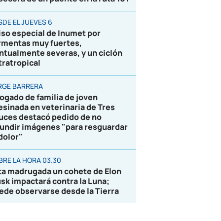
SDE EL JUEVES 6
iso especial de Inumet por
rmentas muy fuertes,
ntualmente severas, y un ciclón
tratropical
RGE BARRERA
ogado de familia de joven
esinada en veterinaria de Tres
uces destacó pedido de no
fundir imágenes "para resguardar
 dolor"
BRE LA HORA 03.30
ta madrugada un cohete de Elon
sk impactará contra la Luna;
ede observarse desde la Tierra