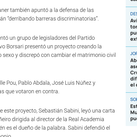
ner también apuntó a la defensa de las
DE
tán “derribando barreras discriminatorias”.
Av
to
pu
ntó un grupo de legisladores del Partido
ex
vo Borsari presentó un proyecto creando la
JO
o sexo y discrepó con cambiar el matrimonio civil
Ab
as
Cr
di
alle Pou, Pablo Abdala, José Luis Núñez y
el
as que votaron en contra.
SO
Es
de este proyecto, Sebastián Sabini, leyó una carta
Mu
pu
ñeiro dirigida al director de la Real Academia
n es el dueño de la palabra. Sabini defendió el
monio.