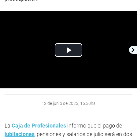
Play
Video
12 de junio de 2025, 16:50hs
La
Caja de Profesionales
informó que el pago de
jubilaciones
, pensiones y salarios de julio será en dos