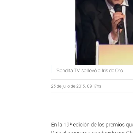
'Bendita TV' se llevó el Iris de Oro
23 de julio de 2013, 09:17hs
En la 19ª edición de los premios qu
País el programa conducido por Cl