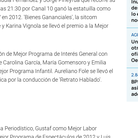
In
de
as 21:30 por Canal 10 ganó la estatuilla como
lo
n 2012. 'Bienes Gananciales', la sitcom
no
 Karina Vignola se llevó el premio a la Mejor
AG
Un
ot
dón de Mejor Programa de Interés General con
of
Oe
de Carolina García, María Gomensoro y Emilia
ejor Programa Infantil. Aureliano Fole se llevó el
2.
ca por la conducción de 'Retrato Hablado'.
BP
as
ad
ma Periodístico, Gustaf como Mejor Labor
 Mejor Programa de Espectáculos de 2012 y Luis