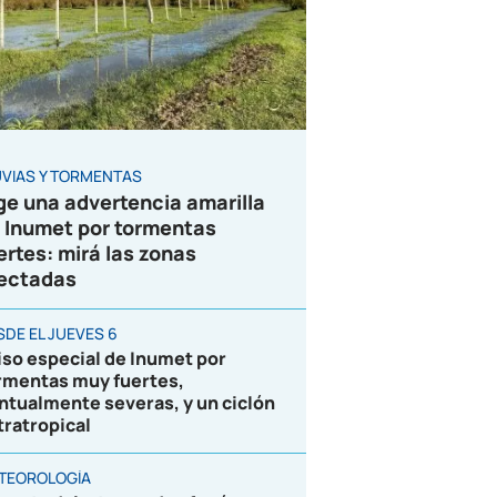
UVIAS Y TORMENTAS
ge una advertencia amarilla
 Inumet por tormentas
ertes: mirá las zonas
ectadas
SDE EL JUEVES 6
iso especial de Inumet por
rmentas muy fuertes,
ntualmente severas, y un ciclón
tratropical
TEOROLOGÍA