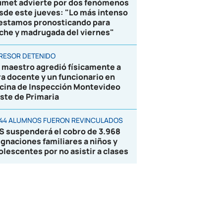
umet advierte por dos fenómenos
sde este jueves: "Lo más intenso
 estamos pronosticando para
che y madrugada del viernes"
RESOR DETENIDO
 maestro agredió físicamente a
ra docente y un funcionario en
icina de Inspección Montevideo
ste de Primaria
844 ALUMNOS FUERON REVINCULADOS
S suspenderá el cobro de 3.968
ignaciones familiares a niños y
olescentes por no asistir a clases