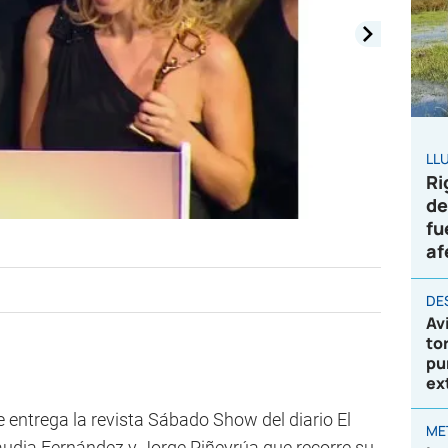
LL
Ri
de
fu
af
DE
Av
to
pu
ex
e entrega la revista Sábado Show del diario El
ME
audia Fernández y Jorge Piñeyrúa que recorre su