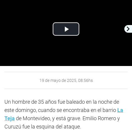
Play
Video
19 de mayo de 2025, 08:56hs
Un hombre de 35 años fue baleado en la noche de
este domingo, cuando se encontraba en el barrio
La
Teja
de Montevideo, y está grave. Emilio Romero y
Curuzú fue la esquina del ataque.