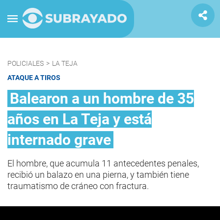
POLICIALES
>
LA TEJA
ATAQUE A TIROS
Balearon a un hombre de 35
años en La Teja y está
internado grave
El hombre, que acumula 11 antecedentes penales,
recibió un balazo en una pierna, y también tiene
traumatismo de cráneo con fractura.