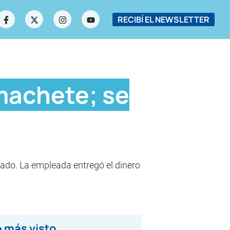
RECIBÍ EL NEWSLETTER
machete; se
egado. La empleada entregó el dinero
 más visto