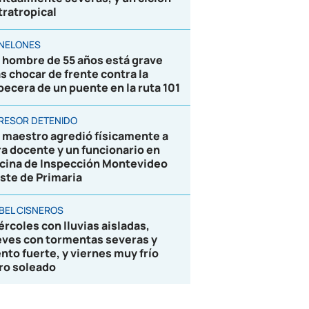
tratropical
NELONES
 hombre de 55 años está grave
as chocar de frente contra la
becera de un puente en la ruta 101
RESOR DETENIDO
 maestro agredió físicamente a
ra docente y un funcionario en
icina de Inspección Montevideo
ste de Primaria
BEL CISNEROS
ércoles con lluvias aisladas,
eves con tormentas severas y
ento fuerte, y viernes muy frío
ro soleado