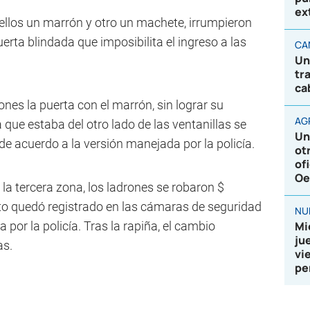
ex
ellos un marrón y otro un machete, irrumpieron
uerta blindada que imposibilita el ingreso a las
CA
Un
tr
ca
ones la puerta con el marrón, sin lograr su
AG
que estaba del otro lado de las ventanillas se
Un
 de acuerdo a la versión manejada por la policía.
ot
of
Oe
la tercera zona, los ladrones se robaron $
to quedó registrado en las cámaras de seguridad
NU
 por la policía. Tras la rapiña, el cambio
Mi
ju
as.
vi
pe