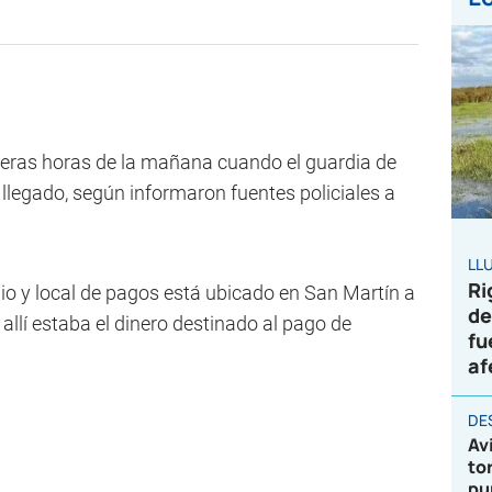
imeras horas de la mañana cuando el guardia de
llegado, según informaron fuentes policiales a
LL
Ri
bio y local de pagos está ubicado en San Martín a
de
allí estaba el dinero destinado al pago de
fu
af
DE
Av
to
pu