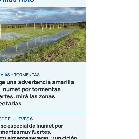
UVIAS Y TORMENTAS
ge una advertencia amarilla
 Inumet por tormentas
ertes: mirá las zonas
ectadas
SDE EL JUEVES 6
iso especial de Inumet por
rmentas muy fuertes,
ntualmente severas, y un ciclón