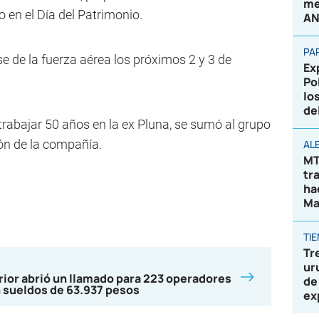
me
o en el Día del Patrimonio.
AN
PA
se de la fuerza aérea los próximos 2 y 3 de
Ex
Po
lo
de
 trabajar 50 años en la ex Pluna, se sumó al grupo
ión de la compañía.
AL
MT
tr
ha
Ma
TI
Tr
ur
erior abrió un llamado para 223 operadores
de
n sueldos de 63.937 pesos
ex