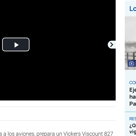
Lo
Play
Video
CO
Ej
ha
Pa
RE
¿Q
vi
s a los aviones, prepara un Vickers Viscount 827