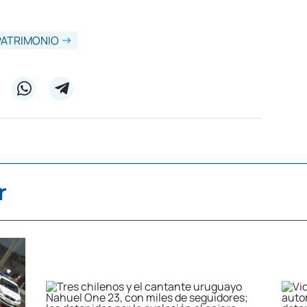
 PATRIMONIO
r