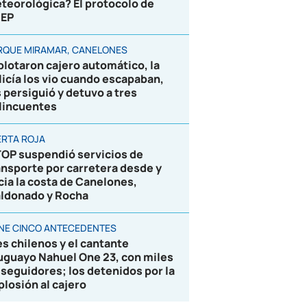
teorológica? El protocolo de
EP
RQUE MIRAMAR, CANELONES
plotaron cajero automático, la
licía los vio cuando escapaban,
s persiguió y detuvo a tres
lincuentes
ERTA ROJA
OP suspendió servicios de
ansporte por carretera desde y
cia la costa de Canelones,
ldonado y Rocha
ENE CINCO ANTECEDENTES
es chilenos y el cantante
uguayo Nahuel One 23, con miles
 seguidores; los detenidos por la
plosión al cajero