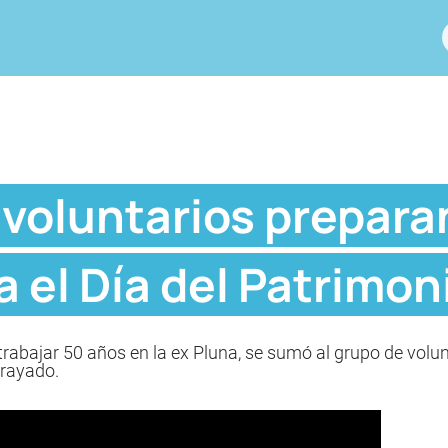
voluntarios preparan
a el Día del Patrimon
trabajar 50 años en la ex Pluna, se sumó al grupo de volun
brayado.