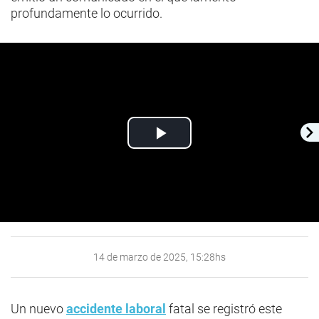
profundamente lo ocurrido.
Play
Video
14 de marzo de 2025, 15:28hs
Un nuevo
accidente laboral
fatal se registró este