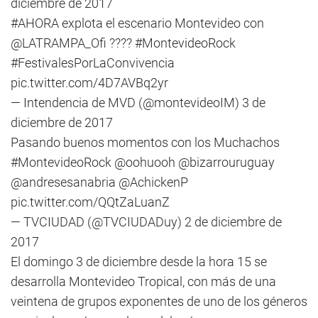
diciembre de 2017
#AHORA
explota el escenario Montevideo con
@LATRAMPA_Ofi
????
#MontevideoRock
#FestivalesPorLaConvivencia
pic.twitter.com/4D7AVBq2yr
— Intendencia de MVD (@montevideoIM)
3 de
diciembre de 2017
Pasando buenos momentos con los Muchachos
#MontevideoRock
@oohuooh
@bizarrouruguay
@andresesanabria
@AchickenP
pic.twitter.com/QQtZaLuanZ
— TVCIUDAD (@TVCIUDADuy)
2 de diciembre de
2017
El domingo 3 de diciembre desde la hora 15 se
desarrolla Montevideo Tropical, con más de una
veintena de grupos exponentes de uno de los géneros